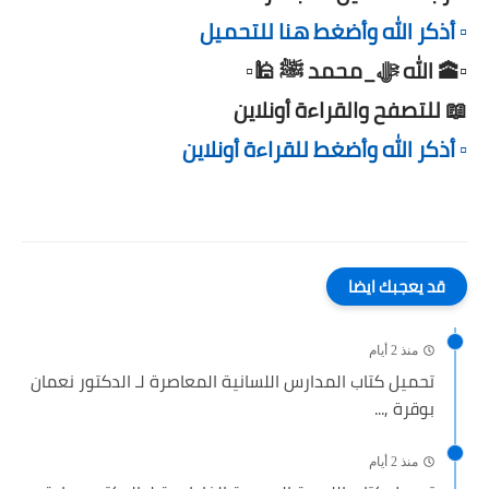
▫️ أذكر الله وأضغط هنا للتحميل
▫️🕋 الله ﷻ_محمد ﷺ 🕌▫️
📖 للتصفح والقراءة أونلاين
▫️ أذكر الله وأضغط للقراءة أونلاين
قد يعجبك ايضا
منذ 2 أيام
تحميل كتاب المدارس اللسانية المعاصرة لـ الدكتور نعمان
بوقرة ,...
منذ 2 أيام