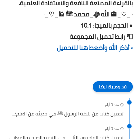
بالقراءة الممتعة النافعة والاستفادة العلمية.
▫️_♡_🕋 الله ﷻ_محمد ﷺ 🕌_♡_▫️
● الحجم بالميجا: 10.1
📮 رابط تحميل المجموعة
▫️ أذكر الله وأضغط هنا للتحميل
قد يعجبك ايضا
منذ 3 أيام
تحميل كتاب من بلاغة الرسول ﷺ في حديثه عن العلم؛...
منذ 3 أيام
تحميل كتاب القاموس الثاني في النحو والصرف والمعاني