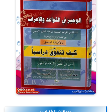
.▫️ بيانات الكتـاب ▫️.