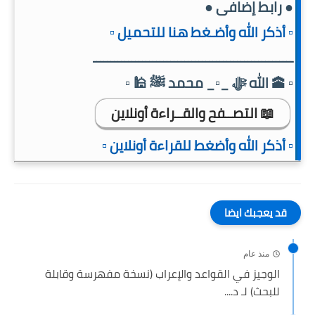
● رابط إضافى ●
▫️ أذكر الله وأضـغط هنا للتحميل ▫️
ـــــــــــــــــــــــــــــــــــــــــــــــــــــــــ
▫️ 🕋 الله ﷻ _▫️_ محمد ﷺ 🕌 ▫️
📖 التصــفح والقــراءة أونلاين
▫️ أذكر الله وأضغط للقراءة أونلاين ▫️
قد يعجبك ايضا
منذ عام
الوجيز في القواعد والإعراب (نسخة مفهرسة وقابلة
للبحث) لـ د....