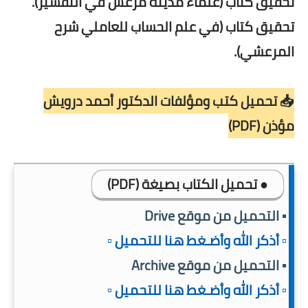
تحقيق كتاب (علماء مدينة مرعش في التفسير).
تحقيق كتاب (في علم الحساب للعاملي شرح
المرعشي).
📥 تحميل كتب ومؤلفات الدكتور أحمد درويش
مؤذن (PDF)
● تحميل الكتاب بصيغة (PDF)
▪️ التحميل من موقع Drive
▫️ أذكر الله وأضـغط هنا للتحميل ▫️
▪️ التحميل من موقع Archive
▫️ أذكر الله وأضـغط هنا للتحميل ▫️