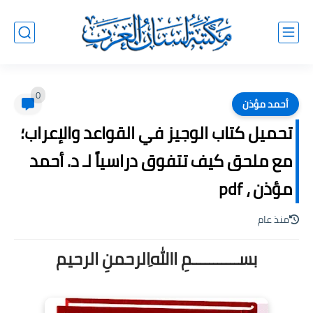
0
أحمد مؤذن
تحميل كتاب الوجيز في القواعد والإعراب؛
مع ملحق كيف تتفوق دراسياً لـ د. أحمد
مؤذن ، pdf
منذ عام
بســـــــــــمِ اﷲِالرحمنِ الرحيم