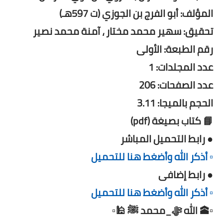
المؤلف: أبو الفرج بن الجوزي (ت 597هـ)
تحقيق: سهير محمد مختار ، آمنة محمد نصير
رقم الطبعة: الأولى
عدد المجلدات: 1
عدد الصفحات: 206
الحجم بالميجا: 3.11
📘 كتاب بصيغة (pdf)
● رابط التحميل المباشر
▫️ أذكر الله وأضغط هنا للتحميل
● رابط إضافى
▫️ أذكر الله وأضغط هنا للتحميل
▫️🕋 الله ﷻ_محمد ﷺ 🕌▫️