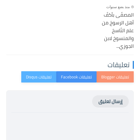
منذ بضع سنوات
المصفّى بأكفّ
أهل الرسوخ من
علم النّاسخ
والمنسوخ لابن
الجوزي...
تعليقات
إرسال تعليق