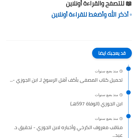
📖 للتصفح والقراءة أونلاين
▫️ أذكر الله وأضغط للقراءة أونلاين
قد يعجبك ايضا
منذ بضع سنوات
تحميل كتاب المصفى بأكف أهل الرسوخ لـ ابن الجوزي -...
منذ بضع سنوات
ابن الجوزي (الوفاة 597هـ)
منذ بضع سنوات
مناقب معروف الكرخي وأخباره لابن الجوزي - تحقيق د.
عبد...