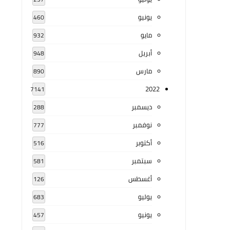
يونيو
460
مايو
932
أبريل
948
مارس
890
2022
7141
ديسمبر
288
نوفمبر
777
أكتوبر
516
سبتمبر
581
أغسطس
126
يوليو
683
يونيو
457