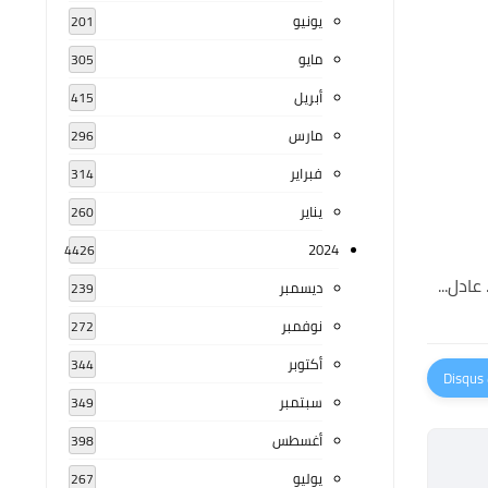
يونيو
201
مايو
305
أبريل
415
مارس
296
فبراير
314
يناير
260
2024
4426
ديسمبر
239
نوفمبر
272
أكتوبر
344
سبتمبر
349
أغسطس
398
يوليو
267