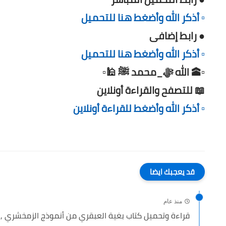
▫️ أذكر الله وأضغط هنا للتحميل
● رابط إضافى
▫️ أذكر الله وأضغط هنا للتحميل
▫️🕋 الله ﷻ_محمد ﷺ 🕌▫️
📖 للتصفح والقراءة أونلاين
▫️ أذكر الله وأضغط للقراءة أونلاين
قد يعجبك ايضا
منذ عام
قراءة وتحميل كتاب بغية العبقري من أنموذج الزمخشري , read...