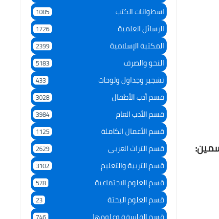
اسطوانات الكتب
1085
الرسائل العلمية
1726
المكتبة الإسلامية
2399
النحو والصرف
5183
تشجير وجداول ولوحات
433
قسم أدب الأطفال
3028
قسم الأدب العام
3984
قسم الأعمال الكاملة
1125
سمين:
قسم التراث العربى
2629
قسم التربية والتعليم
3102
قسم العلوم الاجتماعية
578
قسم العلوم البحتة
23
قسم الفلسفة وعلومها
746