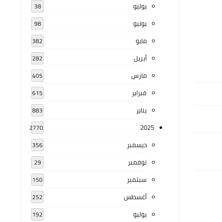
يوليو
38
يونيو
98
مايو
382
أبريل
282
مارس
405
فبراير
615
يناير
883
2025
2770
ديسمبر
356
نوفمبر
29
سبتمبر
150
أغسطس
252
يوليو
192