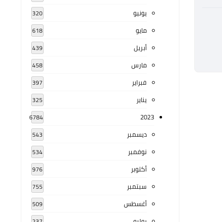
يونيو
320
مايو
618
أبريل
439
مارس
458
فبراير
397
يناير
325
2023
6784
ديسمبر
543
نوفمبر
534
أكتوبر
976
سبتمبر
755
أغسطس
509
يوليو
237