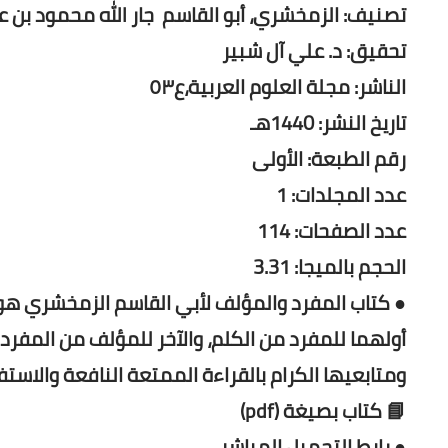
تصنيف: الزمخشري، أبو القاسم جار الله محمود بن عمر (ت 
تحقيق: د. علي آل شبير
الناشر: مجلة العلوم العربية،ع٥٣
تاريخ النشر: 1440هـ
رقم الطبعة: الأولى
عدد المجلدات: 1
عدد الصفحات: 114
الحجم بالميجا: 3.31
● كتاب المفرد والمؤلف لأبي القاسم الزمخشري هو
أولهما للمفرد من الكلم، والآخر للمؤلف من المفردات،
ومتابعيها الكرام بالقراءة الممتعة النافعة والاستف
📘 كتاب بصيغة (pdf)
● رابط التحميل المباشر