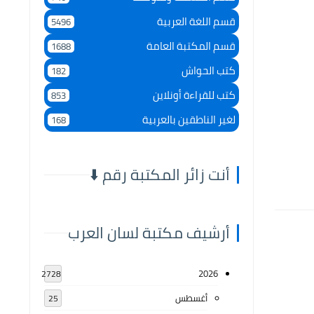
قسم اللغة العربية
5496
قسم المكتبة العامة
1688
كتب الحواش
182
كتب للقراءة أونلاين
853
لغير الناطقين بالعربية
168
أنت زائر المكتبة رقم ⬇️
أرشيف مكتبة لسان العرب
2026
2728
أغسطس
25