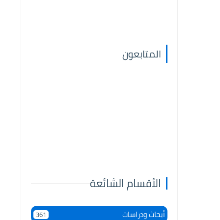
المتابعون
الأقسام الشائعة
أبحاث ودراسات
361