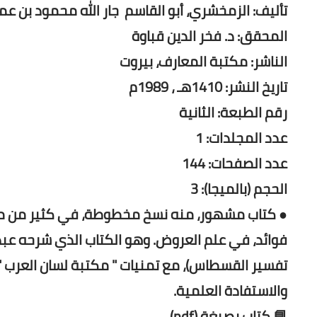
تأليف: الزمخشري، أبو القاسم جار الله محمود بن عمر (ت 8
المحقق: د. فخر الدين قباوة
الناشر: مكتبة المعارف، بيروت
تاريخ النشر: 1410هـ ، 1989م
رقم الطبعة: الثانية
عدد المجلدات: 1
عدد الصفحات: 144
الحجم (بالميجا): 3
● كتاب مشهور، منه نسخ مخطوطة، في كثير من مكت
فوائد، في علم العروض. وهو الكتاب الذي شرحه عبد
تفسير القسطاس)، مع تمنيات " مكتبة لسان العرب " لق
والاستفادة العلمية.
📘 كتاب بصيغة (pdf)