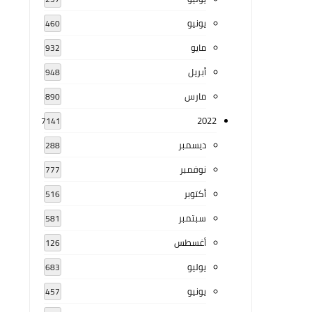
يونيو
460
مايو
932
أبريل
948
مارس
890
2022
7141
ديسمبر
288
نوفمبر
777
أكتوبر
516
سبتمبر
581
أغسطس
126
يوليو
683
يونيو
457