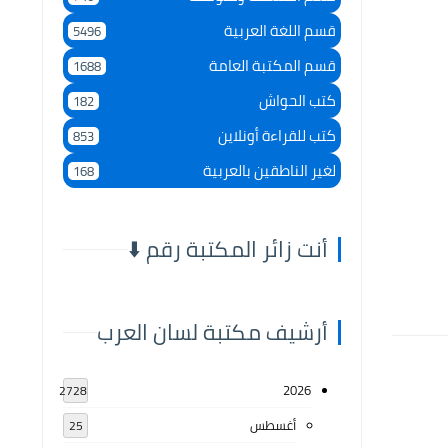
قسم اللغة العربية
5496
قسم المكتبة العامة
1688
كتب الحواش
182
كتب للقراءة أونلاين
853
لغير الناطقين بالعربية
168
أنت زائر المكتبة رقم ⬇️
أرشيف مكتبة لسان العرب
2026
2728
أغسطس
25