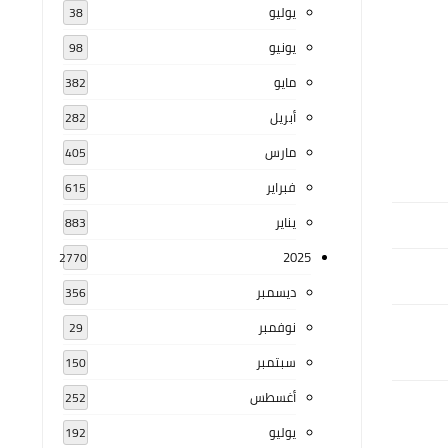
يوليو
38
يونيو
98
مايو
382
أبريل
282
مارس
405
فبراير
615
يناير
883
2025
2770
ديسمبر
356
نوفمبر
29
سبتمبر
150
أغسطس
252
يوليو
192