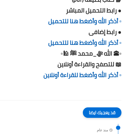
● رابط التحميل المباشر
▫️ أذكر الله وأضغط هنا للتحميل
● رابط إضافى
▫️ أذكر الله وأضغط هنا للتحميل
▫️🕋 الله ﷻ_محمد ﷺ 🕌▫️
📖 للتصفح والقراءة أونلاين
▫️ أذكر الله وأضغط للقراءة أونلاين
قد يعجبك ايضا
منذ عام