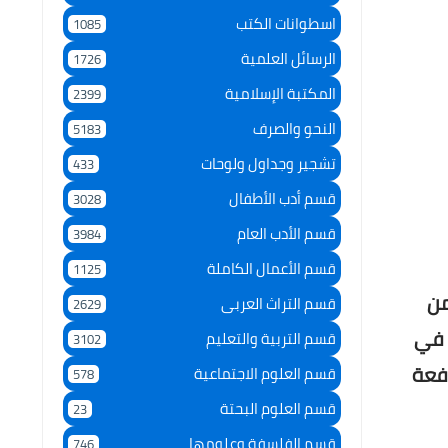
اسطوانات الكتب
1085
الرسائل العلمية
1726
المكتبة الإسلامية
2399
النحو والصرف
5183
تشجير وجداول ولوحات
433
قسم أدب الأطفال
3028
قسم الأدب العام
3984
قسم الأعمال الكاملة
1125
من
قسم التراث العربى
2629
 في
قسم التربية والتعليم
3102
افعة
قسم العلوم الاجتماعية
578
قسم العلوم البحتة
23
قسم الفلسفة وعلومها
746