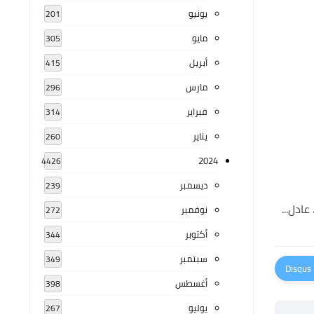
يونيو
201
مايو
305
أبريل
415
مارس
296
فبراير
314
يناير
260
2024
4426
ديسمبر
239
نوفمبر
272
أكتوبر
344
سبتمبر
349
أغسطس
398
يوليو
267