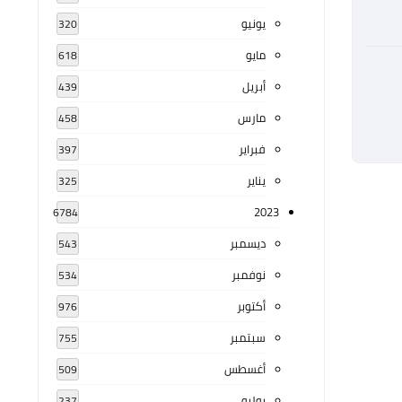
يونيو
320
مايو
618
أبريل
439
مارس
458
فبراير
397
يناير
325
2023
6784
ديسمبر
543
نوفمبر
534
أكتوبر
976
سبتمبر
755
أغسطس
509
يوليو
237