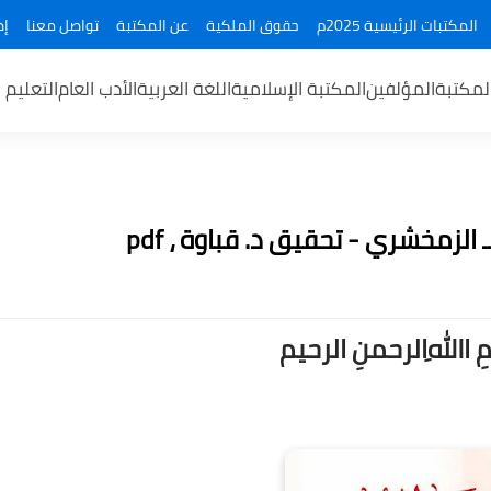
المكتبات الرئيسية 2025م
حقوق الملكية
عن المكتبة
تواصل معنا
إض
لمكتبة
المؤلفين
المكتبة الإسلامية
اللغة العربية
الأدب العام
التعليم 
زمخشري - تحقيق د. قباوة ، pdf
ــمِ اﷲِالرحمنِ الرحيم