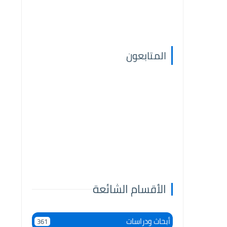
المتابعون
الأقسام الشائعة
أبحاث ودراسات
361