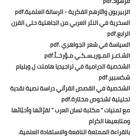
فرهود.pdf
الزبيريون واثارهم الفكرية - الرسالة العلمية.pdf
السخرية في النثر العربي من الجاهلية حتى القرن
الرابع.pdf
السياسة في شعر الجواهري .pdf
الشـاعـر المـوريـسـكـي مـؤرخــاً.pdf
الشخصية الدرامية في تراجيديا هاملت ل ويليام
شكسبير.pdf
الشخصية في القصص القرآني دراسة نصية نقدية
تحليلية لشخوص مختارة.pdf
مع تمنيات " مكتبة لسان العرب " لقرّائها وأحبّائها
ومتابعيها الكرام
بالقراءة الممتعة النافعة والاستفادة العلمية.