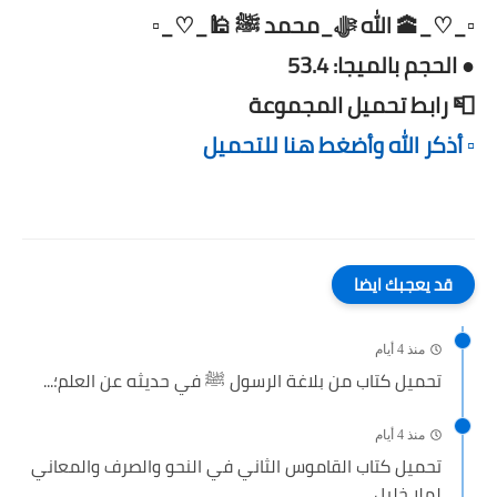
▫️_♡_🕋 الله ﷻ_محمد ﷺ 🕌_♡_▫️
● الحجم بالميجا: 53.4
📮 رابط تحميل المجموعة
▫️ أذكر الله وأضغط هنا للتحميل
قد يعجبك ايضا
منذ 4 أيام
تحميل كتاب من بلاغة الرسول ﷺ في حديثه عن العلم؛...
منذ 4 أيام
تحميل كتاب القاموس الثاني في النحو والصرف والمعاني
لملا خليل...