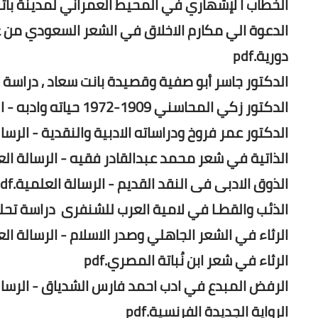
الخطاب ا لإشھاري في المحیط العمراني لمدینة باتنة.f
دورية.pdf
الدكتور جاسر أبو صفية وقصيدة بانت سعاد , دراسة نق
الدكتور زكي المحاسني 1909-1972 حياته وادبه - الرسالة العلمية.pdf
الدكتور عمر فروخ ودراساته الادبية والنقدية - الرسالة 
الذاتية في شعر محمد عبدالقادر فقيه - الرسالة العلم
الذوق الادبى فى النقد القديم - الرسالة العلمية.pdf
الذئب والقطـا في لامية العرب للشنفرى دراسة تحليلية
الرثاء في الشعر الجاهلي وصدر الاسلام - الرسالة العلم
الرثاء في شعر ابن نُباتة المصري.pdf
الرفض المبدع في ادب احمد فارس الشدياق - الرسالة ا
الرواية الجديدة الفرنسية.pdf