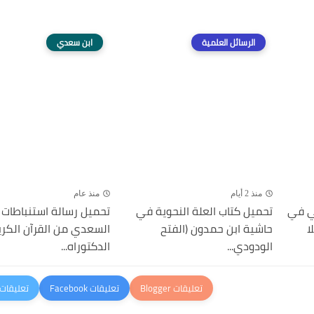
الرسائل العلمية
ابن سعدي
منذ 2 أيام
منذ عام
ني في
تحميل كتاب العلة النحوية في
تحميل رسالة استنباطات 
ا
حاشية ابن حمدون (الفتح
السعدي من القرآن الكري
الودودي...
الدكتوراه...