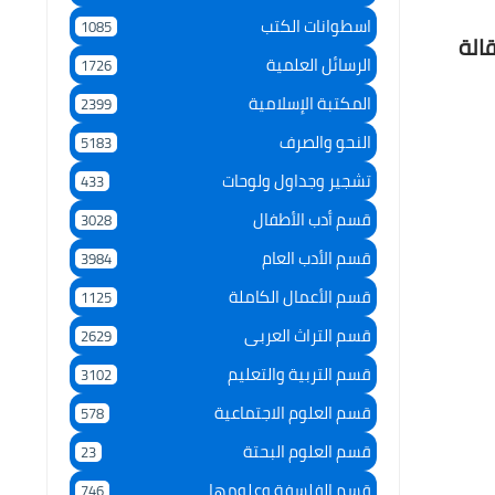
اسطوانات الكتب
1085
نية - مقالة
الرسائل العلمية
1726
المكتبة الإسلامية
2399
النحو والصرف
5183
تشجير وجداول ولوحات
433
قسم أدب الأطفال
3028
قسم الأدب العام
3984
قسم الأعمال الكاملة
1125
قسم التراث العربى
2629
قسم التربية والتعليم
3102
قسم العلوم الاجتماعية
578
قسم العلوم البحتة
23
قسم الفلسفة وعلومها
746