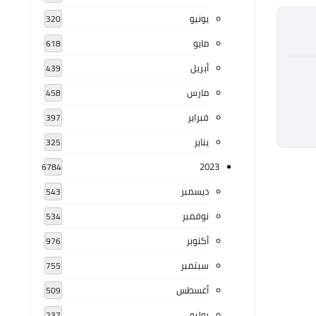
يونيو
320
مايو
618
أبريل
439
مارس
458
فبراير
397
يناير
325
2023
6784
ديسمبر
543
نوفمبر
534
أكتوبر
976
سبتمبر
755
أغسطس
509
يوليو
237