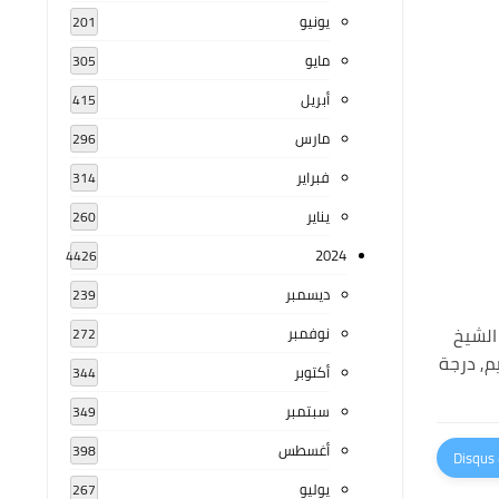
يونيو
201
مايو
305
أبريل
415
مارس
296
فبراير
314
يناير
260
2024
4426
ديسمبر
239
الشيخ
نوفمبر
272
م, درجة
أكتوبر
344
سبتمبر
349
أغسطس
398
يوليو
267