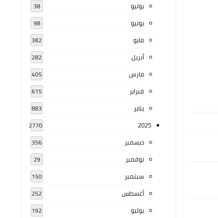
يوليو
38
يونيو
98
مايو
382
أبريل
282
مارس
405
فبراير
615
يناير
883
2025
2770
ديسمبر
356
نوفمبر
29
سبتمبر
150
أغسطس
252
يوليو
192