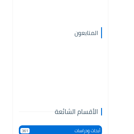
المتابعون
الأقسام الشائعة
أبحاث ودراسات
361