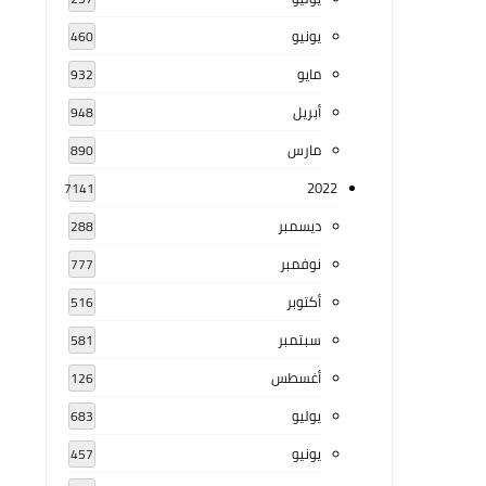
يونيو
460
مايو
932
أبريل
948
مارس
890
2022
7141
ديسمبر
288
نوفمبر
777
أكتوبر
516
سبتمبر
581
أغسطس
126
يوليو
683
يونيو
457