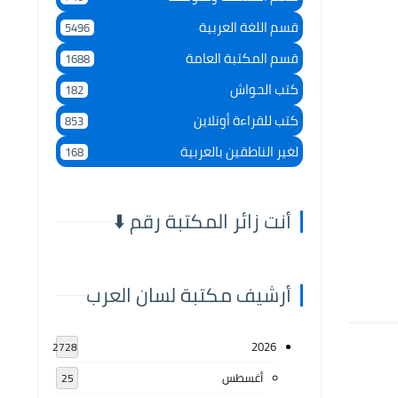
قسم اللغة العربية
5496
قسم المكتبة العامة
1688
كتب الحواش
182
كتب للقراءة أونلاين
853
لغير الناطقين بالعربية
168
أنت زائر المكتبة رقم ⬇️
أرشيف مكتبة لسان العرب
2026
2728
أغسطس
25