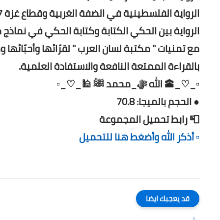
الرواية الفلسطينية في الضفة الغربية وقطاع غزة 1967 - 1993م.pdf
الرواية بين الحكي الكتابة وكتابة الحكي في نماذج من
مع تمنيات " مكتبة لسان العرب " لقرّائها وأحبّائها و
بالقراءة الممتعة النافعة والاستفادة العلمية.
▫️_♡_🕋 الله ﷻ_محمد ﷺ 🕌_♡_▫️
● الحجم بالميجا: 70.8
📮 رابط تحميل المجموعة
▫️ أذكر الله وأضغط هنا للتحميل
قد يعجبك ايضا