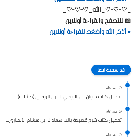
_♡-♡-♡_الله_♡-♡-♡_
📖 للتصفح والقراءة أونلاين
● أذكر الله وأضغط للقراءة أونلاين
قد يعجبك ايضا
منذ عام
تحميل كتاب ديوان ابن الرومي لـ ابن الرومى (ط ثالثة)...
منذ عام
تحميل كتاب شرح قصيدة بانت سعاد لـ ابن هشام الأنصاري...
منذ عام