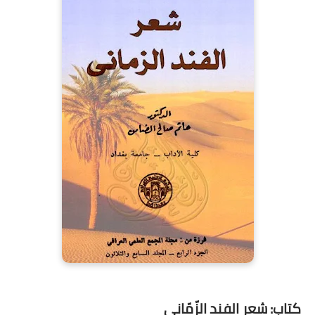
كتاب: شعر الفند الزّمّاني