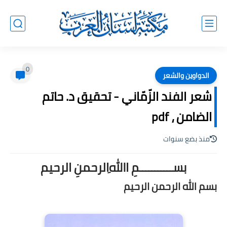
0
الدواوين والشعر
شعر الفند الزّمّاني - تحقيق د. حاتم
الضامن ، pdf
منذ بضع سنوات
بســـــــــــمِ اﷲِالرحمنِ الرحيم
بسم الله الرحمن الرحيم