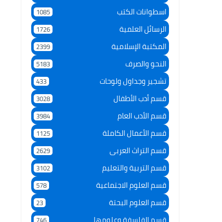
اسطوانات الكتب
1085
الرسائل العلمية
1726
المكتبة الإسلامية
2399
النحو والصرف
5183
تشجير وجداول ولوحات
433
قسم أدب الأطفال
3028
قسم الأدب العام
3984
قسم الأعمال الكاملة
1125
قسم التراث العربى
2629
قسم التربية والتعليم
3102
قسم العلوم الاجتماعية
578
قسم العلوم البحتة
23
قسم الفلسفة وعلومها
746