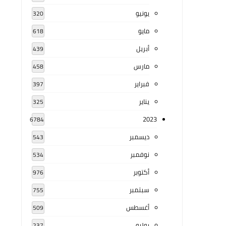
يونيو
320
مايو
618
أبريل
439
مارس
458
فبراير
397
يناير
325
2023
6784
ديسمبر
543
نوفمبر
534
أكتوبر
976
سبتمبر
755
أغسطس
509
يوليو
237