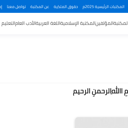
المكتبات الرئيسية 2025م
حقوق الملكية
عن المكتبة
تواصل معنا
إض
لمكتبة
المؤلفين
المكتبة الإسلامية
اللغة العربية
الأدب العام
التعليم 
ــمِ اﷲِالرحمنِ الرحيم