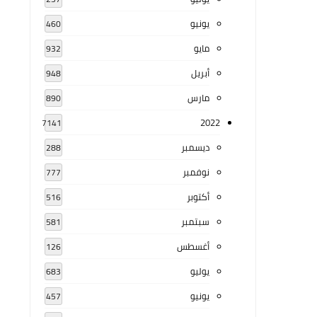
يونيو
460
مايو
932
أبريل
948
مارس
890
2022
7141
ديسمبر
288
نوفمبر
777
أكتوبر
516
سبتمبر
581
أغسطس
126
يوليو
683
يونيو
457