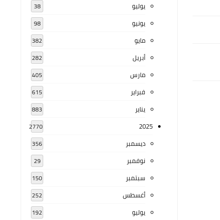
يوليو
38
يونيو
98
مايو
382
أبريل
282
مارس
405
فبراير
615
يناير
883
2025
2770
ديسمبر
356
نوفمبر
29
سبتمبر
150
أغسطس
252
يوليو
192