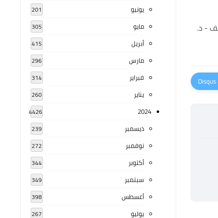
يونيو
201
 - د.
مايو
305
أبريل
415
مارس
296
فبراير
314
يناير
260
2024
4426
ديسمبر
239
نوفمبر
272
أكتوبر
344
سبتمبر
349
أغسطس
398
يوليو
267