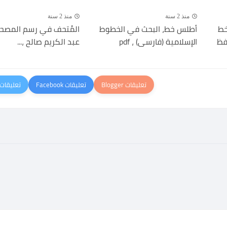
منذ 2 سنة
منذ 2 سنة
خط
أطلس خط، البحث في الخطوط
المُتحف في رسم المصحف
فظ
الإسلامية (فارسى) ، pdf
عبد الكريم صالح ،...