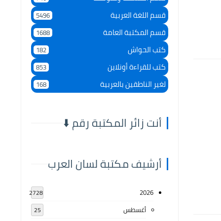
قسم اللغة العربية
5496
قسم المكتبة العامة
1688
كتب الحواش
182
كتب للقراءة أونلاين
853
لغير الناطقين بالعربية
168
أنت زائر المكتبة رقم ⬇️
أرشيف مكتبة لسان العرب
2026
2728
أغسطس
25