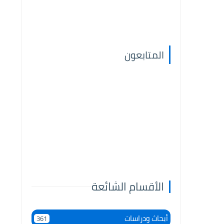
المتابعون
الأقسام الشائعة
أبحاث ودراسات
361