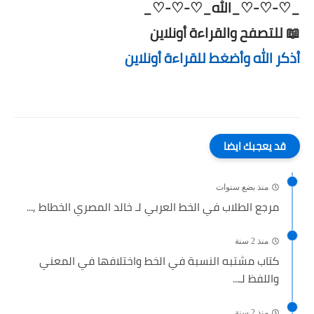
_♡-♡-♡_الله_♡-♡-♡_
📖 للتصفح والقراءة أونلاين
أذكر الله وأضغط للقراءة أونلاين
قد يعجبك ايضا
منذ بضع سنوات
مرجع الطلاب في الخط العربي لـ خالد المصري الخطاط ,...
منذ 2 سنة
كتاب مشتبه النسبة في الخط واختلافها في المعني
واللفظ لـ...
منذ 2 سنة