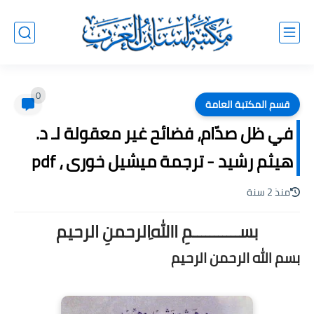
0
قسم المكتبة العامة
في ظل صدّام، فضائح غير معقولة لـ د.
هيثم رشيد - ترجمة ميشيل خورى ، pdf
منذ 2 سنة
بســـــــــــمِ اﷲِالرحمنِ الرحيم
بسم الله الرحمن الرحيم