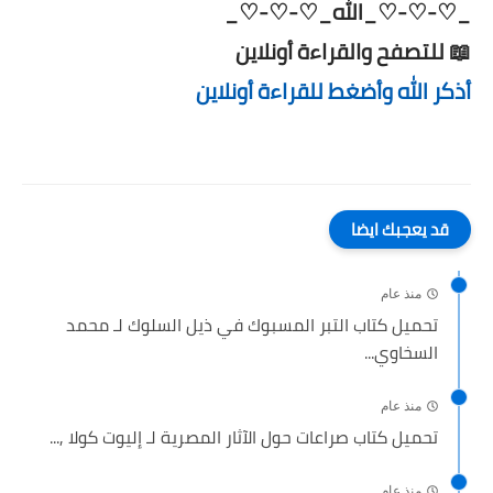
_♡-♡-♡_الله_♡-♡-♡_
📖 للتصفح والقراءة أونلاين
أذكر الله وأضغط للقراءة أونلاين
قد يعجبك ايضا
منذ عام
تحميل كتاب التبر المسبوك في ذيل السلوك لـ محمد
السخاوي...
منذ عام
تحميل كتاب صراعات حول الآثار المصرية لـ إليوت كولا ,...
منذ عام