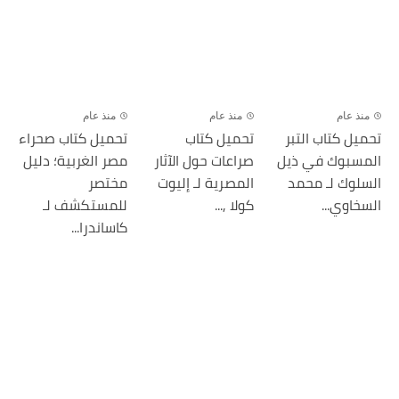
منذ عام
منذ عام
منذ عام
تحميل كتاب التبر
تحميل كتاب
تحميل كتاب صحراء
المسبوك في ذيل
صراعات حول الآثار
مصر الغربية؛ دليل
السلوك لـ محمد
المصرية لـ إليوت
مختصر
السخاوي...
كولا ,...
للمستكشف لـ
كاساندرا...