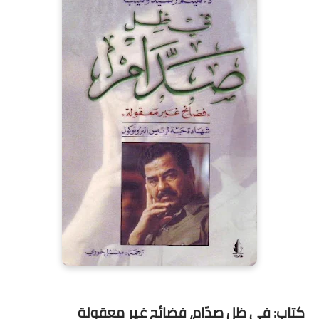
كتاب: في ظل صدّام، فضائح غير معقولة