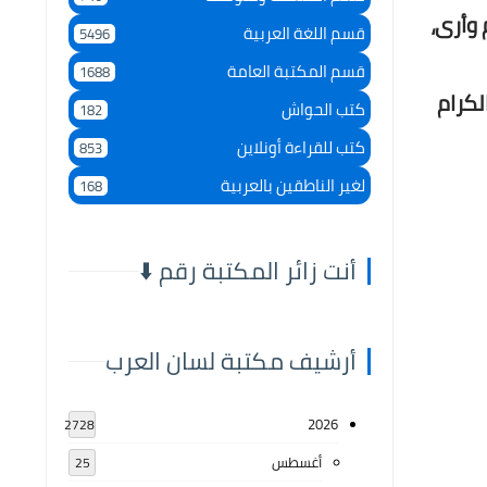
وأرى،
قسم اللغة العربية
5496
قسم المكتبة العامة
1688
لكرام
كتب الحواش
182
كتب للقراءة أونلاين
853
لغير الناطقين بالعربية
168
أنت زائر المكتبة رقم ⬇️
أرشيف مكتبة لسان العرب
2026
2728
أغسطس
25