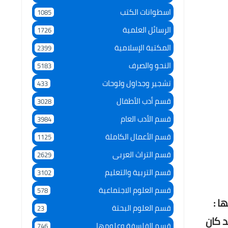
اسطوانات الكتب
1085
الرسائل العلمية
1726
المكتبة الإسلامية
2399
النحو والصرف
5183
تشجير وجداول ولوحات
433
قسم أدب الأطفال
3028
قسم الأدب العام
3984
قسم الأعمال الكاملة
1125
قسم التراث العربى
2629
قسم التربية والتعليم
3102
قسم العلوم الاجتماعية
578
ا :
قسم العلوم البحتة
23
 كان
قسم الفلسفة وعلومها
746