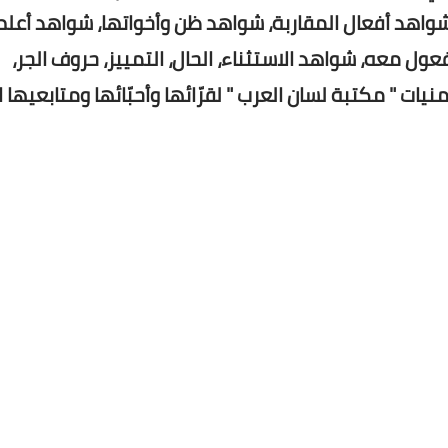
شواهد أفعال المقاربة، شواهد ظن وأخواتها، شواهد أعلم 
ل معه، شواهد الاستثناء، الحال، التمييز، حروف الجر،
منيات " مكتبة لسان العرب " لقرّائها وأحبّائها ومتابعيها ا