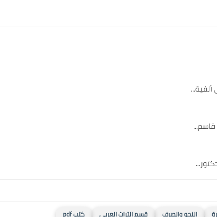
لفية...
قاسم...
تور...
رة
النحو والصرف
قسم التراث العربى
كتب pdf