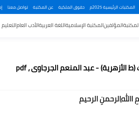
المكتبات الرئيسية 2025م
حقوق الملكية
عن المكتبة
تواصل معنا
إض
لمكتبة
المؤلفين
المكتبة الإسلامية
اللغة العربية
الأدب العام
التعليم 
(ط الأزهرية) - عبد المنعم الجرجاوى ، pdf
ــمِ اﷲِالرحمنِ الرحيم