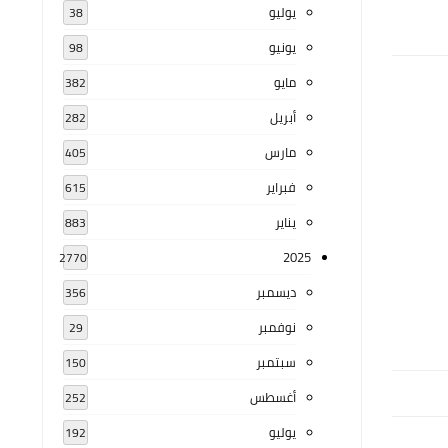
يوليو
38
يونيو
98
مايو
382
أبريل
282
مارس
405
فبراير
615
يناير
883
2025
2770
ديسمبر
356
نوفمبر
29
سبتمبر
150
أغسطس
252
يوليو
192