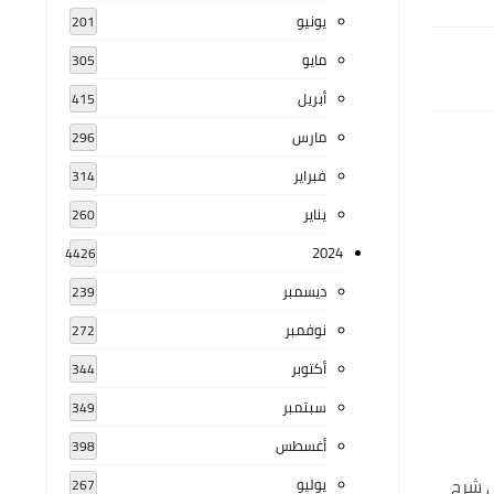
يونيو
201
مايو
305
أبريل
415
مارس
296
فبراير
314
يناير
260
2024
4426
ديسمبر
239
نوفمبر
272
أكتوبر
344
سبتمبر
349
أغسطس
398
ي شرح
يوليو
267