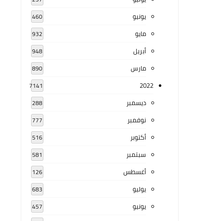
يونيو
460
مايو
932
أبريل
948
مارس
890
2022
7141
ديسمبر
288
نوفمبر
777
أكتوبر
516
سبتمبر
581
أغسطس
126
يوليو
683
يونيو
457