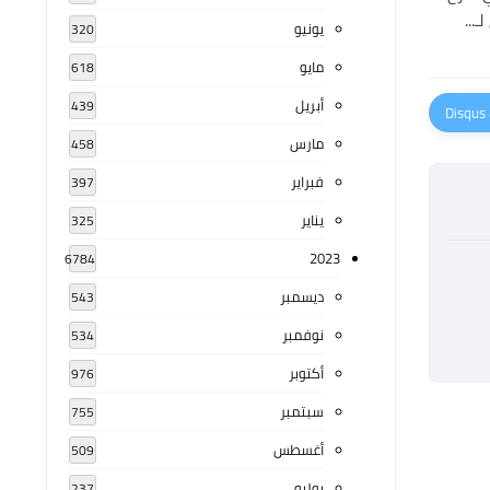
...
يونيو
320
مايو
618
أبريل
439
مارس
458
فبراير
397
يناير
325
2023
6784
ديسمبر
543
نوفمبر
534
أكتوبر
976
سبتمبر
755
أغسطس
509
يوليو
237