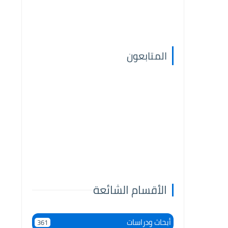
المتابعون
الأقسام الشائعة
أبحاث ودراسات
361