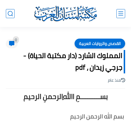
0
القصص والروايات العربية
المملوك الشارد (دار مكتبة الحياة) -
جرجي زيدان ، pdf
منذ عام
بســـــــــــمِ اﷲِالرحمنِ الرحيم
بسم الله الرحمن الرحيم