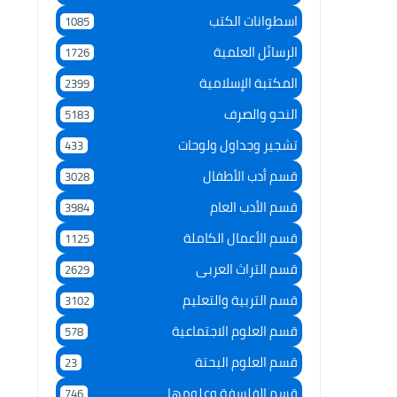
اسطوانات الكتب
1085
الرسائل العلمية
1726
المكتبة الإسلامية
2399
النحو والصرف
5183
تشجير وجداول ولوحات
433
قسم أدب الأطفال
3028
قسم الأدب العام
3984
قسم الأعمال الكاملة
1125
قسم التراث العربى
2629
قسم التربية والتعليم
3102
قسم العلوم الاجتماعية
578
قسم العلوم البحتة
23
قسم الفلسفة وعلومها
746