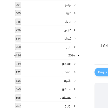
يونيو
201
مايو
305
أبريل
415
مارس
296
فبراير
314
ة لـ
يناير
260
2024
4426
ديسمبر
239
نوفمبر
272
أكتوبر
344
سبتمبر
349
أغسطس
398
يوليو
267