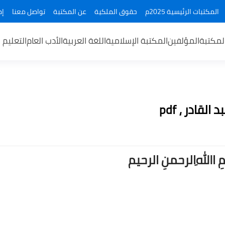
المكتبات الرئيسية 2025م
حقوق الملكية
عن المكتبة
تواصل معنا
إض
لمكتبة
المؤلفين
المكتبة الإسلامية
اللغة العربية
الأدب العام
التعليم 
قادر ، pdf
ــمِ اﷲِالرحمنِ الرحيم