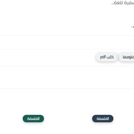
ية للغة...
.
لومها
كتب pdf
الفلسفة
الفلسفة