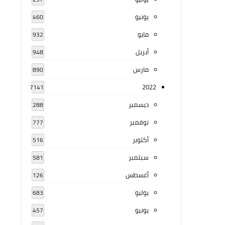
يونيو
460
مايو
932
أبريل
948
مارس
890
2022
7141
ديسمبر
288
نوفمبر
777
أكتوبر
516
سبتمبر
581
أغسطس
126
يوليو
683
يونيو
457