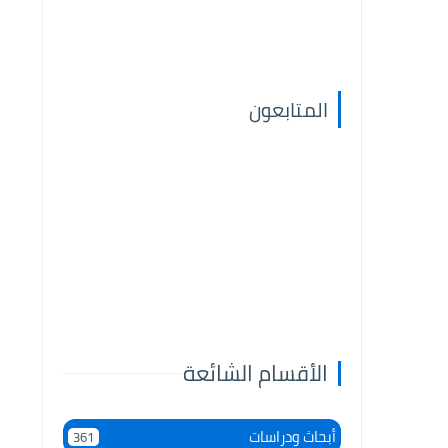
المتابعون
الأقسام الشائعة
أبحاث ودراسات
361