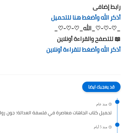
رابط إضافى
أذكر الله وأضغط هنا للتحميل
_♡-♡-♡_الله_♡-♡-♡_
📖 للتصفح والقراءة أونلاين
أذكر الله وأضغط للقراءة أونلاين
قد يعجبك ايضا
منذ عام
تحميل كتاب اتجاهات معاصرة في فلسفة العدالة؛ جون رولز ن
منذ 5 أيام