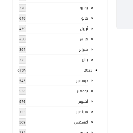
يونيو
320
مايو
618
أبريل
439
مارس
458
فبراير
397
يناير
325
2023
6784
ديسمبر
543
نوفمبر
534
أكتوبر
976
سبتمبر
755
أغسطس
509
يوليو
237