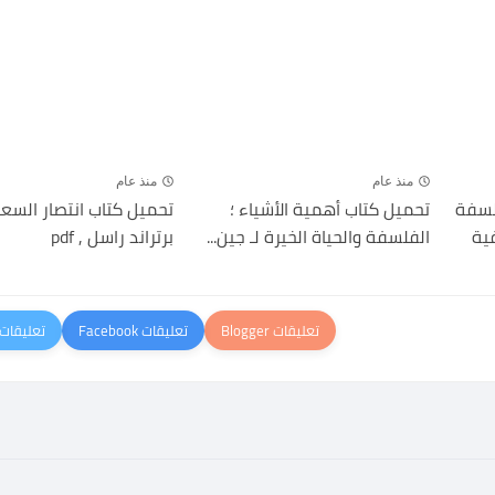
منذ عام
منذ عام
فلسفة
تحميل كتاب أھمية الأشياء ؛
تحميل كتاب انتصار السعاد
ية
الفلسفة والحياة الخيرة لـ جين...
برتراند راسل , pdf