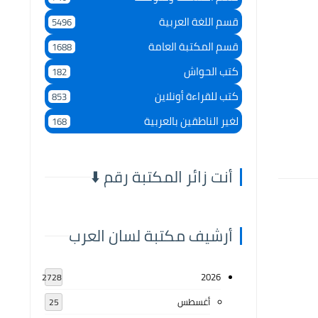
قسم اللغة العربية
5496
قسم المكتبة العامة
1688
كتب الحواش
182
كتب للقراءة أونلاين
853
لغير الناطقين بالعربية
168
أنت زائر المكتبة رقم ⬇️
أرشيف مكتبة لسان العرب
2026
2728
أغسطس
25