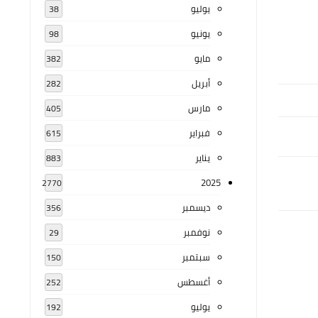
يوليو
38
يونيو
98
مايو
382
أبريل
282
مارس
405
فبراير
615
يناير
883
2025
2770
ديسمبر
356
نوفمبر
29
سبتمبر
150
أغسطس
252
يوليو
192