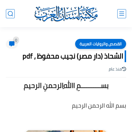
0
القصص والروايات العربية
الشحاذ (دار مصر) نجيب محفوظ ، pdf
منذ عام
بســـــــــــمِ اﷲِالرحمنِ الرحيم
بسم الله الرحمن الرحيم