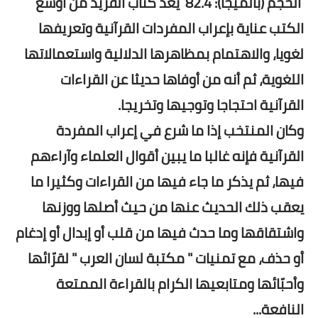
الحجم (بالميجا): 82.4 يعد كتاب الفريد من أوسع
الكتب عناية بإعراب المفردات القرآنية وتعريفها
لغويا، والاهتمام بمظاهرها الدلالية واستعمالاتها
اللغوية، ثم أنه من أوفاها حديثا عن القراءات
القرآنية احتجاجا وتوجيها وتخريجا.
وكان المنتخب إذا ما شرع في إعراب المفردة
القرآنية فإنه غالبا ما يبين أقوال العلماء وآراءهم
فيها، ثم يذكر ما جاء فيها من القراءات وكثيرا ما
يعقب ذلك الحديث عنها من حيث أصلها ووزنها
واشتقاقها وما حدث فيها من قلب أو إبدال أو إدغام
أو حذف، مع تمنيات " مكتبة لسان العرب " لقرّائها
وأحبّائها ومتابعيها الكرام بالقراءة الممتعة
النافعة...