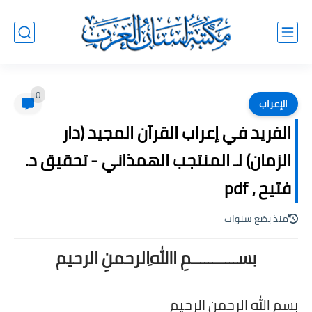
0
الإعراب
الفريد في إعراب القرآن المجيد (دار
الزمان) لـ المنتجب الهمذاني - تحقيق د.
فتيح ، pdf
منذ بضع سنوات
بســـــــــــمِ اﷲِالرحمنِ الرحيم
بسم الله الرحمن الرحيم