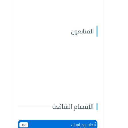
المتابعون
الأقسام الشائعة
أبحاث ودراسات
361