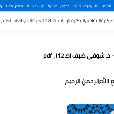
المكتبات الرئيسية 2025م
حقوق الملكية
عن المكتبة
تواصل معنا
إض
لمكتبة
المؤلفين
المكتبة الإسلامية
اللغة العربية
الأدب العام
التعليم 
 شوقي ضيف (ط 12) ، pdf
ــمِ اﷲِالرحمنِ الرحيم