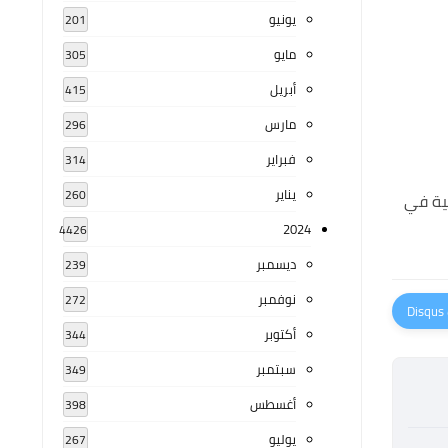
يونيو
201
مايو
305
أبريل
415
مارس
296
فبراير
314
يناير
260
بية في
2024
4426
ديسمبر
239
نوفمبر
272
أكتوبر
344
سبتمبر
349
أغسطس
398
يوليو
267