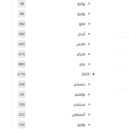
يوليو
38
يونيو
98
مايو
382
أبريل
282
مارس
405
فبراير
615
يناير
883
2025
2770
ديسمبر
356
نوفمبر
29
سبتمبر
150
أغسطس
252
يوليو
192