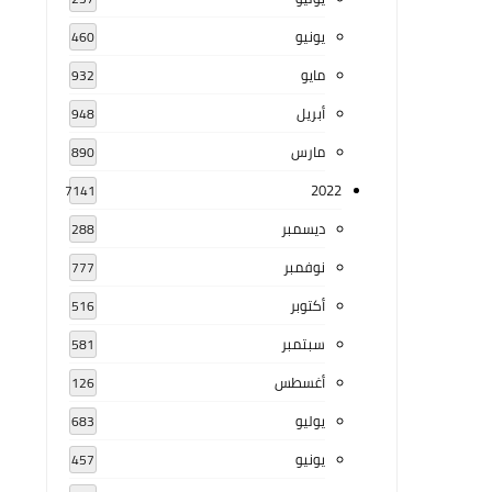
يونيو
460
مايو
932
أبريل
948
مارس
890
2022
7141
ديسمبر
288
نوفمبر
777
أكتوبر
516
سبتمبر
581
أغسطس
126
يوليو
683
يونيو
457