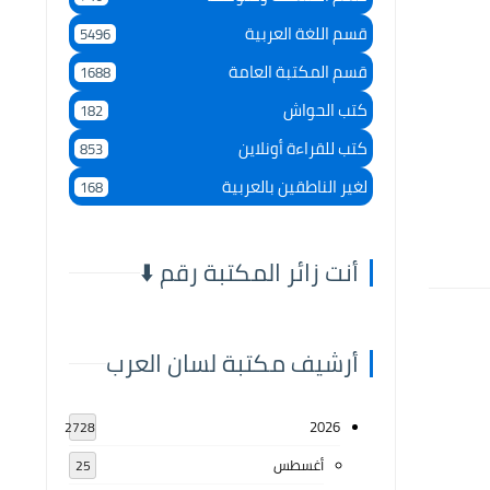
قسم اللغة العربية
5496
قسم المكتبة العامة
1688
كتب الحواش
182
كتب للقراءة أونلاين
853
لغير الناطقين بالعربية
168
أنت زائر المكتبة رقم ⬇️
أرشيف مكتبة لسان العرب
2026
2728
أغسطس
25