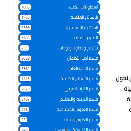
اسطوانات الكتب
1085
الرسائل العلمية
1726
المكتبة الإسلامية
2399
النحو والصرف
5183
تشجير وجداول ولوحات
433
قسم أدب الأطفال
3028
قسم الأدب العام
3984
 تحول
قسم الأعمال الكاملة
1125
اة
قسم التراث العربى
2629
ة
قسم التربية والتعليم
3102
قسم العلوم الاجتماعية
578
قسم العلوم البحتة
23
قسم الفلسفة وعلومها
746