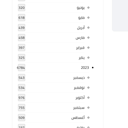
يونيو
320
مايو
618
أبريل
439
مارس
458
فبراير
397
يناير
325
2023
6784
ديسمبر
543
نوفمبر
534
أكتوبر
976
سبتمبر
755
أغسطس
509
يوليو
237