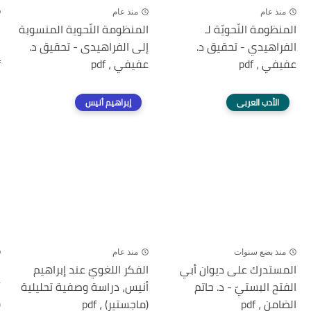
منذ عام
منذ عام
المنظومة النّحويّة لـ
المنظومة النّحوية المنسوبة
ا
الفراهيدي - تحقيق د.
إلى الفراهيدى - تحقيق د.
ل
عفيفي ، pdf
عفيفي ، pdf
f
الأدب العربى
إبراهيم أنيس
منذ بضع سنوات
منذ عام
المستدرك على ديوان أبي
الفكر اللغويّ عند إبراهيم
ا
الفتح البستيّ - د. حاتم
أنيس، دراسة وصفية تحليلية
أ
الضامن ، pdf
(ماجستير) ، pdf
(