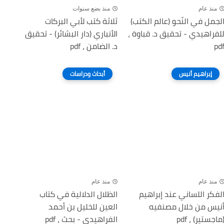
منذ عام
منذ بضع سنوات
لجمل في النّحو (عالم الكتب)
ثلاثة كتب لأبي البركات
لفراهيدي - تحقيق د. قباوة ،
الأنباري (دار البشائر) - تحقيق
pd
د. الضامن ، pdf
إبراهيم أنيس
أبحاث ودراسات
منذ عام
منذ عام
لفكر اللساني عند إبراهيم
الظلال الدلالية في كتاب
نيس من خلال مصنفيه
العين للخليل بن أحمد
ماجستير) ، pdf
الفراهيدي - بحث ، pdf